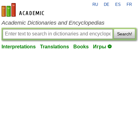
RU
DE
ES
FR
en-academic.com
Academic Dictionaries and Encyclopedias
Search!
Interpretations
Translations
Books
Игры ⚽