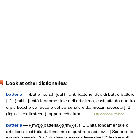
Look at other dictionaries:
batteria
— /bat:e ria/ s.f. [dal fr. ant. batterie, der. di battre battere
]. 1. (milit.) [unità fondamentale dell artiglieria, costituita da quattro
o più bocche da fuoco e dal personale e dai mezzi necessari]. 2.
(fig.) a. (elettrotecn.) [apparecchiatura… …
Enciclopedia Italiana
batteria
— {{hw}}{{batteria}}{{/hw}}s. f. 1 Unità fondamentale d
artiglieria costituita dall insieme di quattro o sei pezzi | Scoprire le