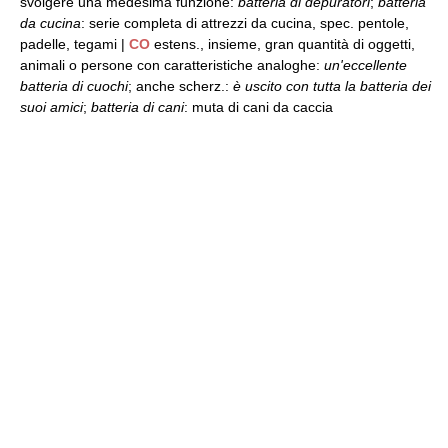
svolgere una medesima funzione:
batteria di depuratori
;
batteria
da cucina
: serie completa di attrezzi da cucina, spec. pentole,
padelle, tegami |
CO
estens., insieme, gran quantità di oggetti,
animali o persone con caratteristiche analoghe:
un'eccellente
batteria di cuochi
; anche scherz.:
è uscito con tutta la batteria dei
suoi amici
;
batteria di cani
: muta di cani da caccia