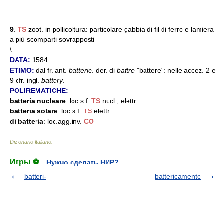
9
.
TS
zoot. in pollicoltura: particolare gabbia di fil di ferro e lamiera
a più scomparti sovrapposti
\
DATA:
1584.
ETIMO:
dal fr. ant.
batterie
, der. di
battre
"battere"; nelle accez. 2 e
9 cfr. ingl.
battery
.
POLIREMATICHE:
batteria nucleare
: loc.s.f.
TS
nucl., elettr.
batteria solare
: loc.s.f.
TS
elettr.
di batteria
: loc.agg.inv.
CO
Dizionario Italiano
.
Игры ⚽
Нужно сделать НИР?
batteri-
battericamente