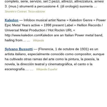
completo, serie, servizio, set □ pezzi, attrezzi, attrezzatura, arnesi
3. (mus.) strumenti a percussione 4. (di orologio) suoneria …
Sinonimi e Contrari. Terza edizione
Kaledon
— Infobox musical artist Name = Kaledon Genre = Power
Epic Metal Years active = 1998 present Label = Hellion Records /
Universal Metal Production / Hot Rockin URL =
http://www.kaledon.comKaledon are an Italian Power metal band,
hailing from… …
Wikipedia
Sylvano Bussotti
— (Florencia, 1 de octubre de 1931) es un
artista italiano, especialmente conocido como compositor, aunque
ha cultivado otras ramas del arte como la pintura, la poesía, la
novela, la dirección teatral y cinematográfica, el canto o la
escenografía.… …
Wikipedia Español