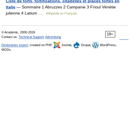
Liste de forts, fortifications, citadelles et places fortes en
italie
— Sommaire 1 Abruzzes 2 Campanie 3 Frioul Vénétie
julienne 4 Latium …
Wikipédia en Français
© Academic, 2000-2026
18+
Contact us:
Technical Support
,
Advertising
Dictionaries export
, created on PHP,
Joomla,
Drupal,
WordPress,
MODx.