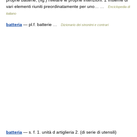
proprie batterie, (fig.) rivelare le proprie intenzioni. 2 Insieme di
vari elementi riuniti preordinatamente per uno… …
Enciclopedia di
italiano
batteria
— pl.f. batterie …
Dizionario dei sinonimi e contrari
batteria
— s. f. 1. unità d artiglieria 2. (di serie di utensili)