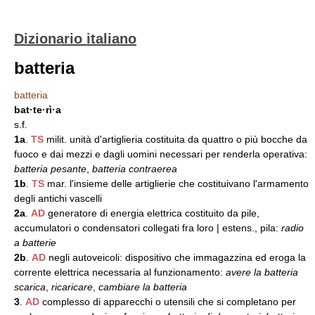
Dizionario italiano
batteria
batteria
bat·te·rì·a
s.f.
1a
.
TS
milit. unità d'artiglieria costituita da quattro o più bocche da
fuoco e dai mezzi e dagli uomini necessari per renderla operativa:
batteria pesante
,
batteria contraerea
1b
.
TS
mar. l'insieme delle artiglierie che costituivano l'armamento
degli antichi vascelli
2a
.
AD
generatore di energia elettrica costituito da pile,
accumulatori o condensatori collegati fra loro | estens., pila:
radio
a batterie
2b
.
AD
negli autoveicoli: dispositivo che immagazzina ed eroga la
corrente elettrica necessaria al funzionamento:
avere la batteria
scarica
,
ricaricare
,
cambiare la batteria
3
.
AD
complesso di apparecchi o utensili che si completano per